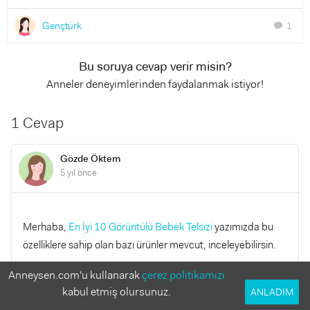
Gençtürk
1
chat
Bu soruya cevap verir misin?
Anneler deneyimlerinden faydalanmak istiyor!
1 Cevap
Gözde Öktem
5 yıl önce
Merhaba,
En İyi 10 Görüntülü Bebek Telsizi
yazımızda bu
özelliklere sahip olan bazı ürünler mevcut, inceleyebilirsin.
Anneysen.com'u kullanarak
çerez politikamızı
YANITLA
0
0
kabul etmiş olursunuz.
ANLADIM