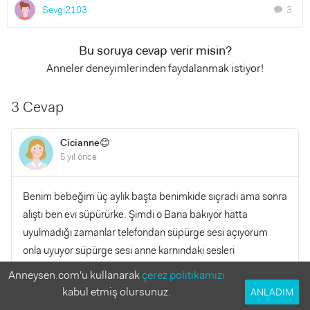
Sevgi2103
3
chat
Bu soruya cevap verir misin?
Anneler deneyimlerinden faydalanmak istiyor!
3 Cevap
Cicianne😊
5 yıl önce
Benim bebeğim üç aylık başta benimkide sıçradı ama sonra
alıştı ben evi süpürürke. Şimdi o Bana bakıyor hatta
uyulmadığı zamanlar telefondan süpürge sesi açıyorum
onla uyuyor süpürge sesi anne karnındaki sesleri
anımsatırmış sizin bebeğiniz kaç aylık
Anneysen.com'u kullanarak
çerez politikamızı
kabul etmiş olursunuz.
ANLADIM
YANITLA
0
0