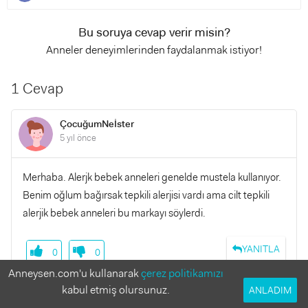
Bu soruya cevap verir misin?
Anneler deneyimlerinden faydalanmak istiyor!
1 Cevap
ÇocuğumNeİster
5 yıl önce
Merhaba. Alerjk bebek anneleri genelde mustela kullanıyor.
Benim oğlum bağırsak tepkili alerjisi vardı ama cilt tepkili
alerjik bebek anneleri bu markayı söylerdi.
YANITLA
0
0
Anneysen.com'u kullanarak
çerez politikamızı
kabul etmiş olursunuz.
ANLADIM