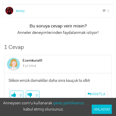
esssy
1
chat
Bu soruya cevap verir misin?
Anneler deneyimlerinden faydalanmak istiyor!
1 Cevap
Ecemkural0
4 yıl önce
Silikon emzik damaklilar daha snra kauçuk ta olblr
YANITLA
0
0
Anneysen.com'u kullanarak
çerez politikamızı
kabul etmiş olursunuz.
ANLADIM