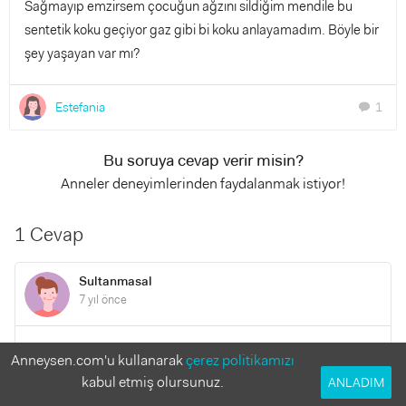
Sağmayıp emzirsem çocuğun ağzını sildiğim mendile bu
sentetik koku geçiyor gaz gibi bi koku anlayamadım. Böyle bir
şey yaşayan var mı?
Estefania
1
chat
Bu soruya cevap verir misin?
Anneler deneyimlerinden faydalanmak istiyor!
1 Cevap
Sultanmasal
7 yıl önce
Merhaba fazla sütünü sağma bebeğin ilk emdiği süt ve
Anneysen.com'u kullanarak
çerez politikamızı
göğsü boşaltırken emdiği süt en besleyici faydalı olan
kabul etmiş olursunuz.
ANLADIM
süttür.yediğin içtiğin herşey sütüne geçiyor.koku çok