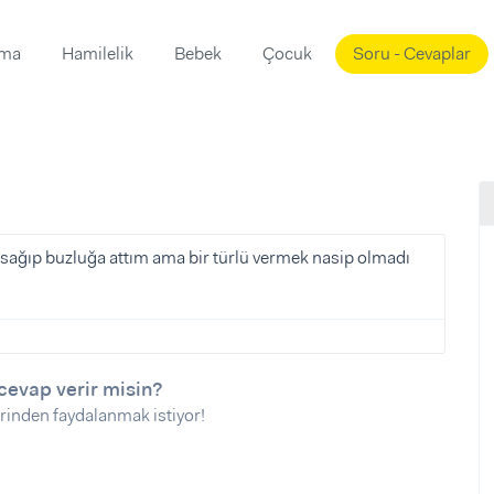
ama
Hamilelik
Bebek
Çocuk
Soru - Cevaplar
Süslemeleri
ama
ta
ı
ı
ısı
 Mekanı
mi)
 sağıp buzluğa attım ama bir türlü vermek nasip olmadı
üsleme
i
i
u
cevap verir misin?
ünü
i
rinden faydalanmak istiyor!