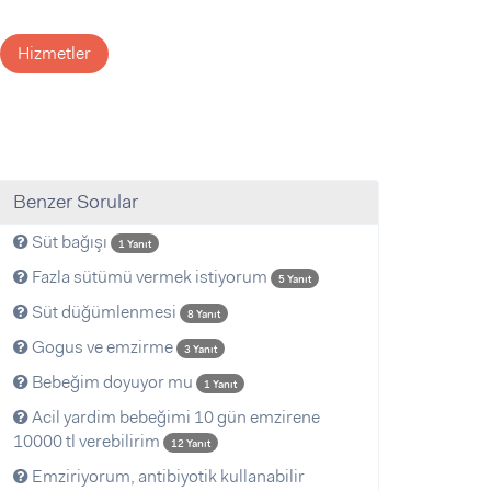
Hizmetler
Benzer Sorular
Süt bağışı
1 Yanıt
Fazla sütümü vermek istiyorum
5 Yanıt
Süt düğümlenmesi
8 Yanıt
Gogus ve emzirme
3 Yanıt
Bebeğim doyuyor mu
1 Yanıt
Acil yardim bebeğimi 10 gün emzirene
10000 tl verebilirim
12 Yanıt
Emziriyorum, antibiyotik kullanabilir