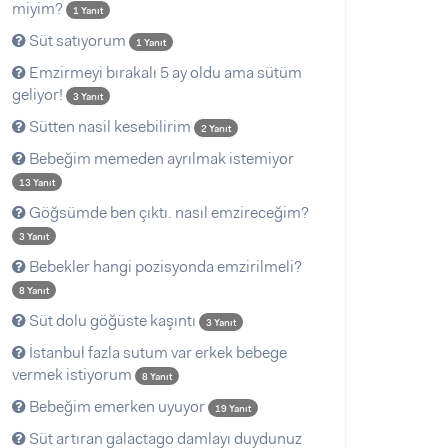
miyim?
1 Yanıt
Süt satıyorum
1 Yanıt
Emzirmeyi bırakalı 5 ay oldu ama sütüm
geliyor!
3 Yanıt
Sütten nasil kesebilirim
2 Yanıt
Bebeğim memeden ayrılmak istemiyor
13 Yanıt
Göğsümde ben çıktı. nasıl emzireceğim?
3 Yanıt
Bebekler hangi pozisyonda emzirilmeli?
8 Yanıt
Süt dolu göğüste kaşıntı
3 Yanıt
İstanbul fazla sutum var erkek bebege
vermek istiyorum
8 Yanıt
Bebeğim emerken uyuyor
19 Yanıt
Süt artıran galactago damlayı duydunuz