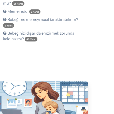
mu?
15 Yanıt
Meme reddi
2 Yanıt
Bebeğime memeyi nasıl bıraktırabilirim?
1 Yanıt
Bebeğinizi dışarıda emzirmek zorunda
kaldınız mı?
40 Yanıt