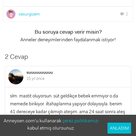
cesurgizem
2
chat
Bu soruya cevap verir misin?
Anneler deneyimlerinden faydalanmak istiyor!
2 Cevap
suuuuuuuuuu
15 yıl önce
slm. mastit oluyorsun. süt geldikçe bebek emmiyor o da
memede birikiyor. iltahaplanma yapıyor dolayısıyla. benim
41 dereceye kadar çıkmıştı ateşim. ama 24 saat sonra ateş
düşer. sadece pompa ile değil. özellikle elinle de sağ. ben
Anneysen.com'u kullanarak
çerez politikamızı
elektirikli pompadan daha çok faydasını gördüm elle
kabul etmiş olursunuz.
ANLADIM
sağmanın. elektirkli pompa bir yere kadar sağıyor, kalanı da