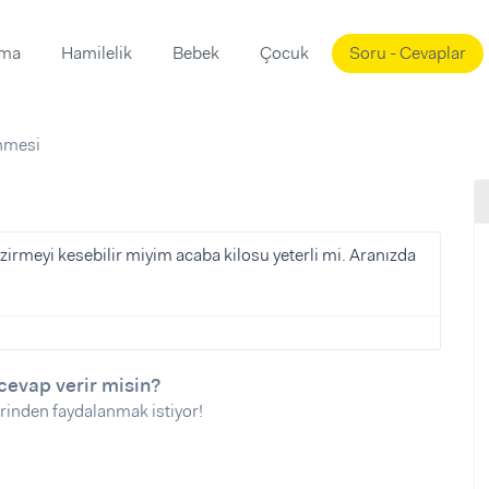
ama
Hamilelik
Bebek
Çocuk
Soru - Cevaplar
Süslemeleri
ama
nmesi
ta
ı
ı
ısı
 Mekanı
mi)
irmeyi kesebilir miyim acaba kilosu yeterli mi. Aranızda
üsleme
i
i
u
cevap verir misin?
ünü
i
rinden faydalanmak istiyor!