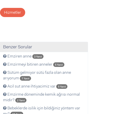
Hizmetler
Benzer Sorular
Emziren anne
3 Yanıt
Emzirmeyi bitiren anneler
5 Yanıt
Sütüm gelmiyor sütü fazla olan anne
arıyorum
7 Yanıt
Acil sut anne ihtiyacimiz var
5 Yanıt
Emzirme döneminde kemik ağrısı normal
midir?
2 Yanıt
Bebeklerde isilik için bildiğiniz yöntem var
mı?