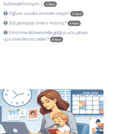
kullanabilirmiyim :(
1 Yanıt
Oğlum sürekli emmek istiyor!
3 Yanıt
Süt pompası önerir misiniz?
4 Yanıt
Emzirme döneminde göğüs ucu yarası
için önerileriniz neler?
6 Yanıt