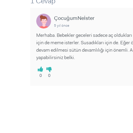
1 Cevap
Sorular ve Yanıtlar
Sorular ve Yanıtlar
Eğlence
Makaleler
Makaleler
Ürünler
ÇocuğumNeİster
Videolar
Videolar
5 yıl önce
Sorular ve Yanıtlar
Merhaba. Bebekler geceleri sadece aç oldukları
için de meme isterler. Susadıkları için de. Eğer
Makaleler
devam edilmesi sütün devamlılığı için önemli. 
Videolar
yapabilirsiniz belki.
0
0