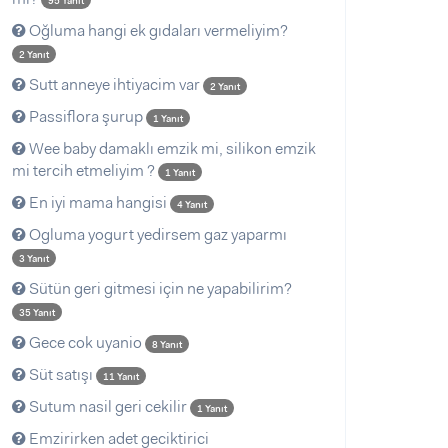
95 Yanıt
Oğluma hangi ek gıdaları vermeliyim?
2 Yanıt
Sutt anneye ihtiyacim var
2 Yanıt
Passiflora şurup
1 Yanıt
Wee baby damaklı emzik mi, silikon emzik
mi tercih etmeliyim ?
1 Yanıt
En iyi mama hangisi
4 Yanıt
Ogluma yogurt yedirsem gaz yaparmı
3 Yanıt
Sütün geri gitmesi için ne yapabilirim?
35 Yanıt
Gece cok uyanio
8 Yanıt
Süt satışı
11 Yanıt
Sutum nasil geri cekilir
1 Yanıt
Emzirirken adet geciktirici