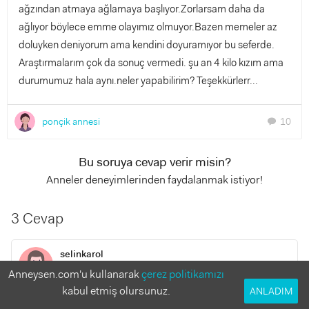
ağzından atmaya ağlamaya başlıyor.Zorlarsam daha da
ağlıyor böylece emme olayımız olmuyor.Bazen memeler az
doluyken deniyorum ama kendini doyuramıyor bu seferde.
Araştırmalarım çok da sonuç vermedi. şu an 4 kilo kızım ama
durumumuz hala aynı.neler yapabilirim? Teşekkürlerr...
ponçik annesi
10
chat
Bu soruya cevap verir misin?
Anneler deneyimlerinden faydalanmak istiyor!
3 Cevap
selinkarol
8 yıl önce
Anneysen.com'u kullanarak
çerez politikamızı
kabul etmiş olursunuz.
ANLADIM
günde sadece 1 defa sütünüzü sağıp verebilirsiniz.