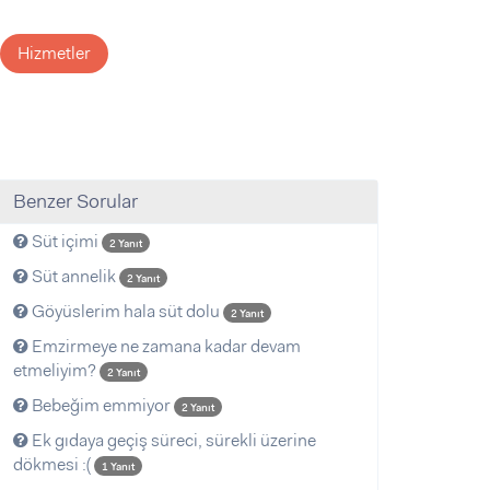
Hizmetler
Benzer Sorular
Süt içimi
2 Yanıt
Süt annelik
2 Yanıt
Göyüslerim hala süt dolu
2 Yanıt
Emzirmeye ne zamana kadar devam
etmeliyim?
2 Yanıt
Bebeğim emmiyor
2 Yanıt
Ek gıdaya geçiş süreci, sürekli üzerine
dökmesi :(
1 Yanıt