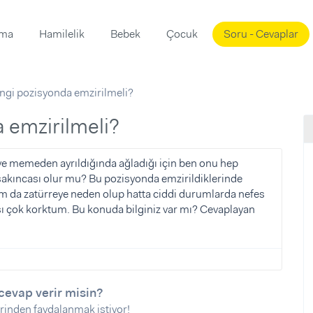
ama
Hamilelik
Bebek
Çocuk
Soru - Cevaplar
Süslemeleri
ama
ngi pozisyonda emzirilmeli?
ta
ı
ı
ısı
a emzirilmeli?
 Mekanı
mi)
ve memeden ayrıldığında ağladığı için ben onu hep
akıncası olur mu? Bu pozisyonda emzirildiklerinde
üsleme
i
m da zatürreye neden olup hatta ciddi durumlarda nefes
i
sı çok korktum. Bu konuda bilginiz var mı? Cevaplayan
u
ünü
i
cevap verir misin?
rinden faydalanmak istiyor!