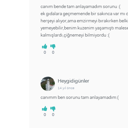
canım bende tam anlayamadım sorunu :(
ek gıdalara geçmemende bir sakınca var mı 
herşeyi alıyor,ama emzirmeyi bırakırken belki
yemeyebilir,benim kuzenim yaşamıştı males
kalmışlardı,çiğnemeyi bilmiyordu :(
0
0
Heygidigünler
14 yıl önce
canımm ben sorunu tam anlayamadım:(
0
0