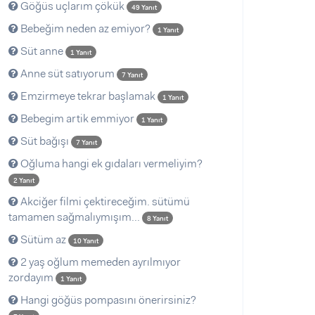
Göğüs uçlarım çökük
49 Yanıt
Bebeğim neden az emiyor?
1 Yanıt
Süt anne
1 Yanıt
Anne süt satıyorum
7 Yanıt
Emzirmeye tekrar başlamak
1 Yanıt
Bebegim artik emmiyor
1 Yanıt
Süt bağışı
7 Yanıt
Oğluma hangi ek gıdaları vermeliyim?
2 Yanıt
Akciğer filmi çektireceğim. sütümü
tamamen sağmalıymışım...
8 Yanıt
Sütüm az
10 Yanıt
2 yaş oğlum memeden ayrılmıyor
zordayım
1 Yanıt
Hangi göğüs pompasını önerirsiniz?