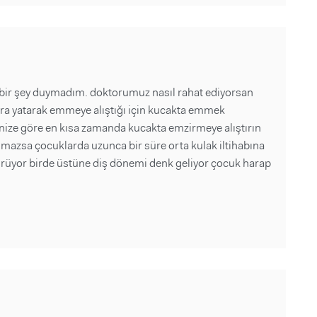
i bir şey duymadım. doktorumuz nasıl rahat ediyorsan
nra yatarak emmeye alıştığı için kucakta emmek
nize göre en kısa zamanda kucakta emzirmeye alıştırın
lmazsa çocuklarda uzunca bir süre orta kulak iltihabına
 sürüyor birde üstüne diş dönemi denk geliyor çocuk harap