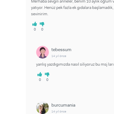
Merhaba sevgili anneler, benim 10 aylık oğlum 
yatıyor. Henüz pek fazla ek gıdalara başlamadık, 
sevinirim.
0
0
tebessum
14 yıl önce
yanlış yazdıgımızda nasıl siliyoruz bu msj ları
0
0
burcumania
14 yıl önce