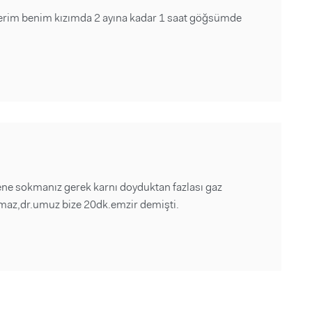
ş derim benim kızımda 2 ayına kadar 1 saat göğsümde
ene sokmanız gerek karnı doyduktan fazlası gaz
ramaz,dr.umuz bize 20dk.emzir demişti.