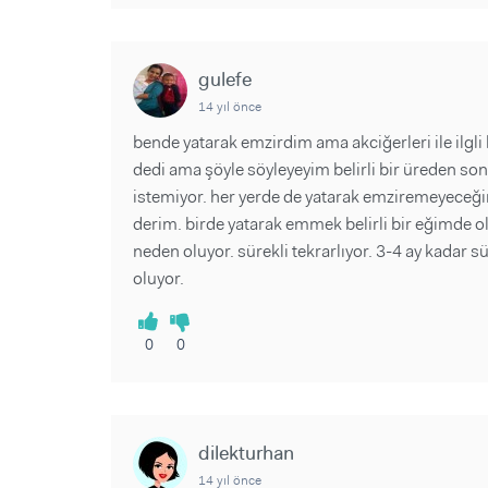
gulefe
14 yıl önce
bende yatarak emzirdim ama akciğerleri ile ilgl
dedi ama şöyle söyleyeyim belirli bir üreden so
istemiyor. her yerde de yatarak emziremeyeceği
derim. birde yatarak emmek belirli bir eğimde o
neden oluyor. sürekli tekrarlıyor. 3-4 ay kadar
oluyor.
0
0
dilekturhan
14 yıl önce