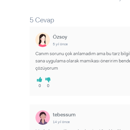
Sorular ve Yanıtlar
Sorular ve Yanıtlar
Eğlence
Makaleler
Makaleler
Ürünler
Videolar
Videolar
5 Cevap
Sorular ve Yanıtlar
Özsoy
Makaleler
5 yıl önce
Videolar
Canım sorunu çok anlamadım ama bu tarz bilgil
sana uygulama olarak mamikası öneririm bende b
çözüyorum
0
0
tebessum
14 yıl önce