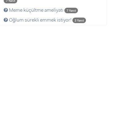
7 Yanıt
Meme küçültme ameliyatı
7 Yanıt
Oğlum sürekli emmek istiyor!
3 Yanıt