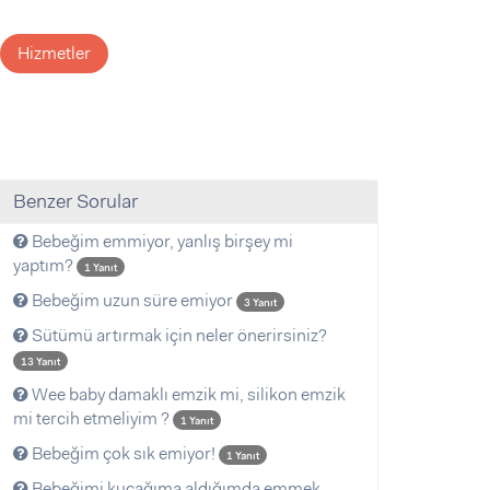
Hizmetler
Benzer Sorular
Bebeğim emmiyor, yanlış birşey mi
yaptım?
1 Yanıt
Bebeğim uzun süre emiyor
3 Yanıt
Sütümü artırmak için neler önerirsiniz?
13 Yanıt
Wee baby damaklı emzik mi, silikon emzik
mi tercih etmeliyim ?
1 Yanıt
Bebeğim çok sık emiyor!
1 Yanıt
Bebeğimi kucağıma aldığımda emmek