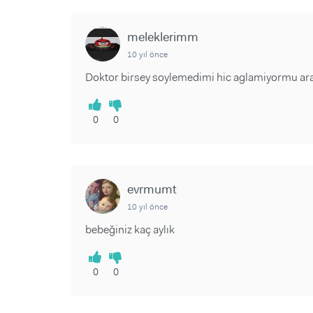
meleklerimm
10 yıl önce
Doktor birsey soylemedimi hic aglamiyormu ar
0
0
evrmumt
10 yıl önce
bebeğiniz kaç aylık
0
0