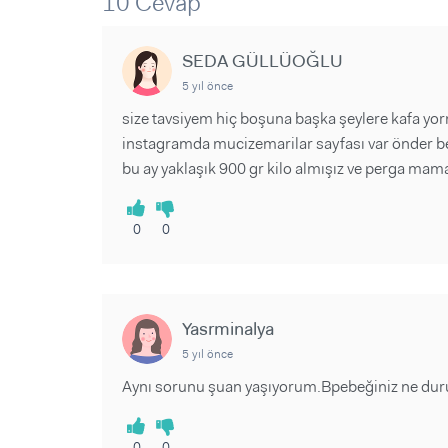
10 Cevap
Sorular ve Yanıtlar
Sorular ve Yanıtlar
Eğlence
Makaleler
Makaleler
Ürünler
SEDA GÜLLÜOĞLU
Videolar
Videolar
5 yıl önce
Sorular ve Yanıtlar
size tavsiyem hiç boşuna başka şeylere kafa yo
instagramda mucizemarilar sayfası var önder be
Makaleler
bu ay yaklaşık 900 gr kilo almışız ve perga mam
Videolar
0
0
Yasrminalya
5 yıl önce
Aynı sorunu şuan yaşıyorum.Bpebeğiniz ne du
0
0