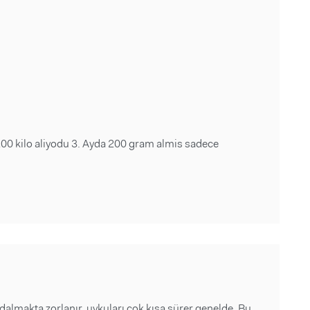
0 kilo aliyodu 3. Ayda 200 gram almis sadece
lmakta zorlanır, uykuları çok kısa sürer genelde. Bu