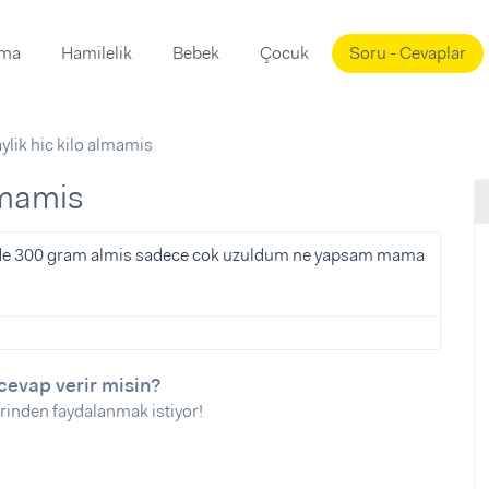
ama
Hamilelik
Bebek
Çocuk
Soru - Cevaplar
Süslemeleri
ama
ylik hic kilo almamis
ta
ı
ı
ısı
almamis
 Mekanı
mi)
unde 300 gram almis sadece cok uzuldum ne yapsam mama
üsleme
i
i
u
cevap verir misin?
ünü
i
rinden faydalanmak istiyor!