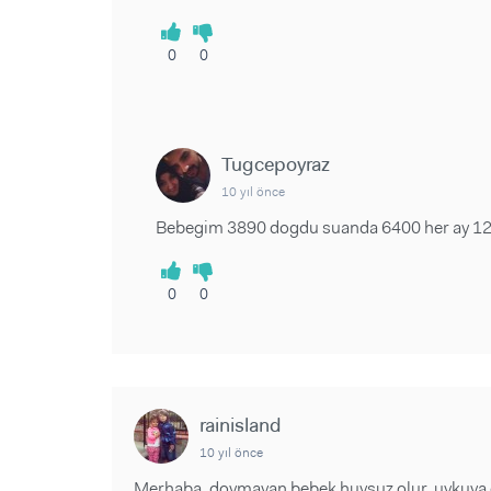
0
0
Tugcepoyraz
10 yıl önce
Bebegim 3890 dogdu suanda 6400 her ay 120
0
0
rainisland
10 yıl önce
Merhaba, doymayan bebek huysuz olur, uykuya da