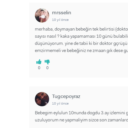
mrsselin
10 yıl önce
merhaba, doymayan bebeğin tek belirtisi (doktoru
sayısı nasıl ? kaka yapamaması 10 günü bulabilir
düşünüyorum. yine de tabii ki bir doktor gçrüşü 
emzirmemeli ve bebeğiniz ne zmaan gık dese g
0
0
Tugcepoyraz
10 yıl önce
Bebegim eylulun 10nunda dogdu 3.ay izlemini 
uzuluyorum ne yapmaliyim sizce son zamanlard