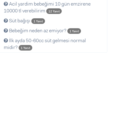
Acil yardim bebeğimi 10 gün emzirene
10000 tl verebilirim
12 Yanıt
Süt bağışı
1 Yanıt
Bebeğim neden az emiyor?
1 Yanıt
İlk ayda 50-60cc süt gelmesi normal
midir?
1 Yanıt