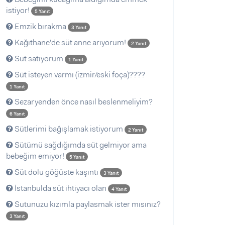
istiyor!
5 Yanıt
Emzik bırakma
3 Yanıt
Kağıthane'de süt anne arıyorum!
2 Yanıt
Süt satıyorum
1 Yanıt
Süt isteyen varmı (izmir/eski foça)????
1 Yanıt
Sezaryenden önce nasıl beslenmeliyim?
6 Yanıt
Sütlerimi bağışlamak istiyorum
2 Yanıt
Sütümü sağdığımda süt gelmiyor ama
bebeğim emiyor!
5 Yanıt
Süt dolu göğüste kaşıntı
3 Yanıt
İstanbulda süt ihtiyacı olan
4 Yanıt
Sutunuzu kızımla paylasmak ister mısınız?
3 Yanıt