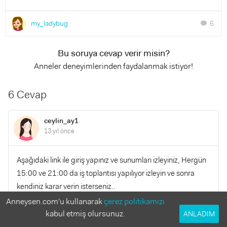
my_ladybug
6
chat
Bu soruya cevap verir misin?
Anneler deneyimlerinden faydalanmak istiyor!
6 Cevap
ceylin_ay1
13 yıl önce
Aşağıdaki link ile giriş yapınız ve sunumları izleyiniz, Hergün
15:00 ve 21:00 da iş toplantısı yapılıyor izleyin ve sonra
kendiniz karar verin isterseniz..
Anneysen.com'u kullanarak
çerez politikamızı
http://www.turkeytf.net?a_aid=50d1f5fa89ca5 veya
kabul etmiş olursunuz.
ANLADIM
http://tinyurl.com/onliine-destekk