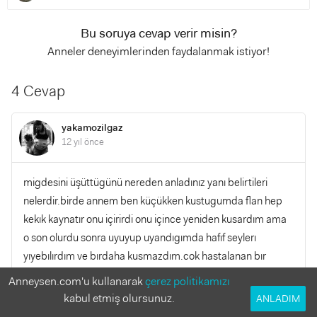
Bu soruya cevap verir misin?
Anneler deneyimlerinden faydalanmak istiyor!
4 Cevap
yakamozilgaz
12 yıl önce
migdesini üşüttügünü nereden anladınız yanı belirtileri
nelerdir.birde annem ben küçükken kustugumda flan hep
kekık kaynatır onu içirirdi onu içince yeniden kusardım ama
o son olurdu sonra uyuyup uyandıgımda hafıf seylerı
yıyebılırdım ve bırdaha kusmazdım.cok hastalanan bır
cocuktum kendımden tecrubelerım umarım işe yarar
Anneysen.com'u kullanarak
çerez politikamızı
kabul etmiş olursunuz.
ANLADIM
YANITLA
0
0