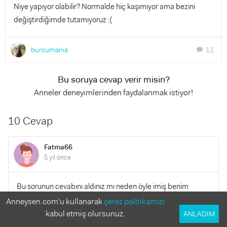
Niye yapıyor olabilir? Normalde hiç kaşımıyor ama bezini
değiştirdiğimde tutamıyoruz :(
burcumania
11
chat
Bu soruya cevap verir misin?
Anneler deneyimlerinden faydalanmak istiyor!
10 Cevap
Fatma66
5 yıl önce
Bu sorunun cevabını aldınız mı neden öyle imiş benim
oğlumda aynı şikayet var da
Anneysen.com'u kullanarak
çerez politikamızı
kabul etmiş olursunuz.
ANLADIM
YANITLA