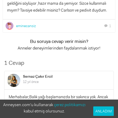
geldiğini söylüyor ,hazır mama da yemiyor. Sizce kullanmalı
mıyım? Tavsiye edebilir misiniz? Carlson ve pedivit duydum.
eminecansiz
1
chat
Bu soruya cevap verir misin?
Anneler deneyimlerinden faydalanmak istiyor!
1 Cevap
Sernaz Çakır Ercil
12 yıl önce
Merhabalar,Balık yağı başlamanızda bir sakınca yok. Ancak
beslenmeside çok önemli balık, badem, z.yağı gibi besinleri
Anneysen.com'u kullanarak
çerez politikamızı
günlük programından eksik etmeyin.Kurubaklagilleri
kabul etmiş olursunuz.
ANLADIM
beslenmesinden ihmal etmeyin. Süt grubu yiyemesede