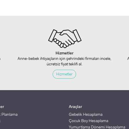
Hizmetler
n
Anne-bebek ihtiyaçların için şehrindeki firmaları incele,
ücretsiz fiyat teklifi al.
Hizmetler
ler
Araçlar
k Planlama
Gebelik Hesaplama
k
Çocuk Boy Hesaplama
Yumurtlama Dönemi Hesaplama