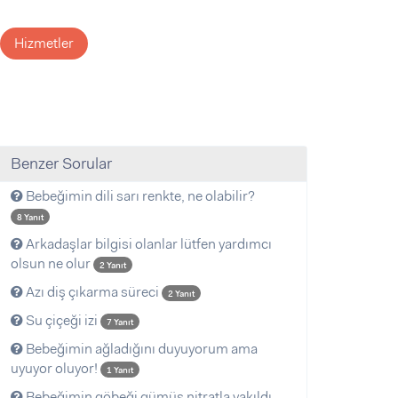
Hizmetler
Benzer Sorular
Bebeğimin dili sarı renkte, ne olabilir?
8 Yanıt
Arkadaşlar bilgisi olanlar lütfen yardımcı
olsun ne olur
2 Yanıt
Azı diş çıkarma süreci
2 Yanıt
Su çiçeği izi
7 Yanıt
Bebeğimin ağladığını duyuyorum ama
uyuyor oluyor!
1 Yanıt
Bebeğimin göbeği gümüş nitratla yakıldı