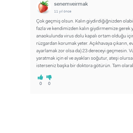
senemveirmak
11 yıl önce
Çok geçmiş olsun. Kalın giydirdiğiğnizden olabil
fazla ve kendimizden kalın giydirmemize gerek yo
anaokulunda virus dolu kapalı ortam olduğu için 
rüzgardan korumak yeter. Açıkhavaya çıkarın, evi
ayarlamak zor olsa da) 23 dereceyi geçmesin. Vü
yaratmak için el ve ayakları soğutur, ateşi olursa 
isterseniz başka bir doktora götürün. Tam olara
0
0