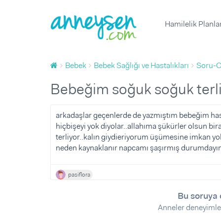
Hamilelik Planl
1 Yaş Doğum Günü Organizasyonu ve 
Yumurtlama Dönemi Hesapl
Çocuk Boyu Hesaplama
Hafta Hafta Hamilelik
Yenidoğan
Bebek
Bebek Sağlığı ve Hastalıkları
Soru-C
1 Yaş Doğum Günü Butik Pas
Çocuk Sağlığı ve Hastalıklar
Bebek Sağlığı ve Hastalıklar
Gebelik Hesaplama
Hamileliğe Hazırlık
Yenidoğan ve Bebek Fotoğrafç
Doğurganlık (Fertilite)
Çocuk Beslenmesi
Bebek Beslenmesi
Sağlık
Bebeğim soğuk soğuk terli
Diş Buğdayı ve 1 Yaş Doğum Günü
Ovülasyon (Yumurtlama Döne
Çocuk Gelişimi
Bebek Gelişimi
Beslenme
Baby Shower Partisi Mekanı
Hamilelik Belirtileri
Günlük Yaşam
Bebek Bakımı
Davranış
arkadaşlar geçenlerde de yazmıştım bebeğim hast
hiçbişeyi yok diyolar..allahıma şükürler olsun b
Baby Shower ve Hastane Odası S
Kısırlık ve Tüp Bebek Tedavis
Bebekle Yaşam
Tuvalet eğitimi
Spor
terliyor..kalın giydieriyorum üşümesine imkan yo
Çocuk Müzik ve Sanat Merkez
Emzirme
Doğum
Uyku
neden kaynaklanır napcamı şaşırmış durumdayım..
Çocuk Atölyesi ve Oyun Grub
Hamile Kıyafetleri ve Eşyaları
Doğum Sonrası Anne
Oyun ve Oyuncak
Sorular ve Yanıtlar
pasiflora
Diş Buğdayı ve 1 Yaş Doğum G
Çocuk Hareket ve Spor Merkez
Bebek Hazırlıkları
Çocukla Yaşam
Makaleler
Çocuk Eşyaları ve İhtiyaçları
Ürünler
Ürünler
Videolar
Bu soruya 
Çocuk Doğum Günü
Anneler deneyimle
Tümü
Çocuk Odası Fikirleri