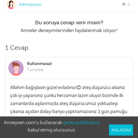
Admınjunior
4
chat
Bu soruya cevap verir misin?
Anneler deneyimlerinden faydalanmak istiyor!
1 Cevap
Sultanmasal
7 yıl önce
Allahım bağışlasın güzel evladınızı😊 ateş düşürücü alsanız
çok iyi yaparsınız çünkü herzaman lazım oluyor.bizimde ilk
zamanlarda aşılarımızda ateş düşürücümüz yoktuateşi
çıkarsa açıdan dolayı banyo yaptıramazsınız 3 gün.pamuğu
ıslatın eklem yerlerini silin bide olabildiğince ince
Anneysen.com'u kullanarak
çerez politikamızı
giydirin.sürekli soğuk kompres uygulayın ayaklarına alnına
kabul etmiş olursunuz.
ANLADIM
koltuk altına kol ve bacaklarında bükülen yerlere uygulayın