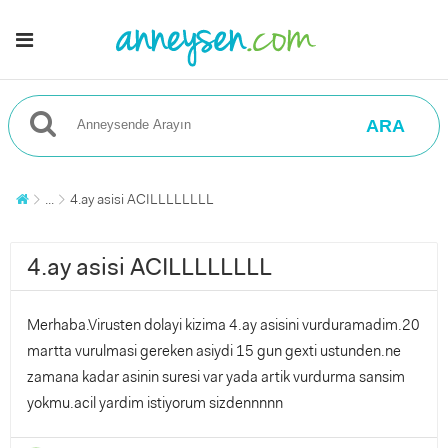
ARA
...
4.ay asisi ACILLLLLLLL
4.ay asisi ACILLLLLLLL
Merhaba.Virusten dolayi kizima 4.ay asisini vurduramadim.20
martta vurulmasi gereken asiydi 15 gun gexti ustunden.ne
zamana kadar asinin suresi var yada artik vurdurma sansim
yokmu.acil yardim istiyorum sizdennnnn