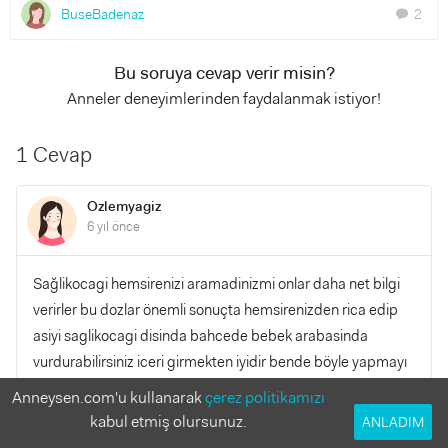
BuseBadenaz
2
chat
Bu soruya cevap verir misin?
Anneler deneyimlerinden faydalanmak istiyor!
1 Cevap
Ozlemyagiz
6 yıl önce
Sağlikocagi hemsirenizi aramadinizmi onlar daha net bilgi
verirler bu dozlar önemli sonuçta hemsirenizden rica edip
asiyi saglikocagi disinda bahcede bebek arabasinda
vurdurabilirsiniz iceri girmekten iyidir bende böyle yapmayı
düşünüyorum
Anneysen.com'u kullanarak
çerez politikamızı
kabul etmiş olursunuz.
ANLADIM
YANITLA
0
0