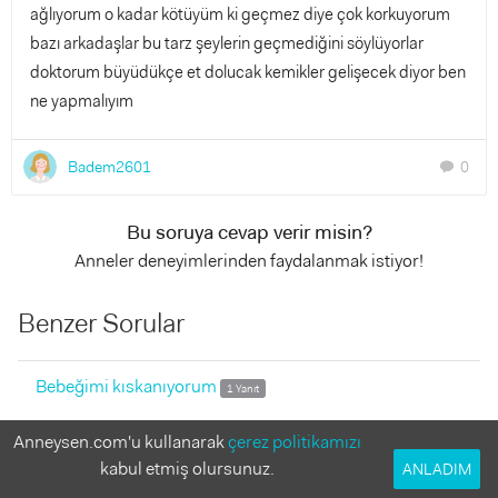
ağlıyorum o kadar kötüyüm ki geçmez diye çok korkuyorum
bazı arkadaşlar bu tarz şeylerin geçmediğini söylüyorlar
doktorum büyüdükçe et dolucak kemikler gelişecek diyor ben
ne yapmalıyım
Badem2601
0
chat
Bu soruya cevap verir misin?
Anneler deneyimlerinden faydalanmak istiyor!
Benzer Sorular
Bebeğimi kıskanıyorum
1 Yanıt
Ne olur bir cozum söyleyin
Anneysen.com'u kullanarak
çerez politikamızı
1 Yanıt
kabul etmiş olursunuz.
ANLADIM
Arkadaşlar nolur bakın
1 Yanıt