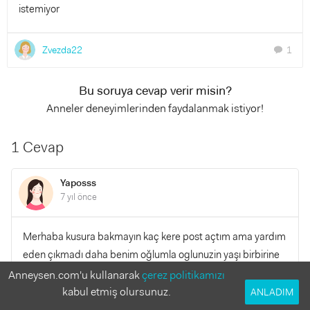
istemiyor
Zvezda22
1
chat
Bu soruya cevap verir misin?
Anneler deneyimlerinden faydalanmak istiyor!
1 Cevap
Yaposss
7 yıl önce
Merhaba kusura bakmayın kaç kere post açtım ama yardım
eden çıkmadı daha benim oğlumla oglunuzin yaşı birbirine
yakın olduğu için bu sefer de şansımı böyle denemek
Anneysen.com'u kullanarak
çerez politikamızı
istedim lütfen kusura bakmayın Benim iki çocuğum var
kabul etmiş olursunuz.
ANLADIM
onlar için kiyafet konusunda aklınıza gelebilecek her türlü