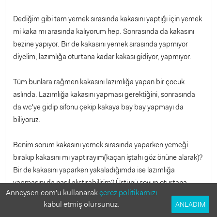
Dediğim gibi tam yemek sırasında kakasını yaptığı için yemek
mi kaka mı arasında kalıyorum hep. Sonrasında da kakasını
bezine yapıyor. Bir de kakasını yemek sırasında yapmıyor
diyelim, lazımlığa oturtana kadar kakası gidiyor, yapmıyor.
Tüm bunlara rağmen kakasını lazımlığa yapan bir çocuk
aslında. Lazımlığa kakasını yapması gerektiğini, sonrasında
da wc'ye gidip sifonu çekip kakaya bay bay yapmayı da
biliyoruz.
Benim sorum kakasını yemek sırasında yaparken yemeği
bırakıp kakasını mı yaptırayım(kaçan iştahı göz önüne alarak)?
Bir de kakasını yaparken yakaladığımda ise lazımlığa
yapmasını da nasıl alıştırabilirim? Üstünü soyup oturtana
Anneysen.com'u kullanarak
çerez politikamızı
kadar kaçıyor çünkü.
kabul etmiş olursunuz.
ANLADIM