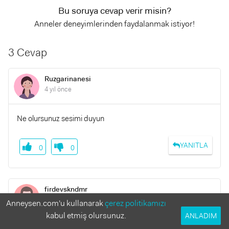
Bu soruya cevap verir misin?
Anneler deneyimlerinden faydalanmak istiyor!
3 Cevap
Ruzgarinanesi
4 yıl önce
Ne olursunuz sesimi duyun
YANITLA
0
0
firdevskndmr
4 yıl önce
Anneysen.com'u kullanarak
çerez politikamızı
kabul etmiş olursunuz.
ANLADIM