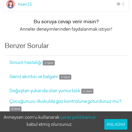
Asen15
0
chat
Bu soruya cevap verir misin?
Anneler deneyimlerinden faydalanmak istiyor!
Benzer Sorular
Sinüzit hastaliği
1 Yanıt
Geniz akıntısı ve balgam
1 Yanıt
Doğuştan yukarıda olan yumurtalık
1 Yanıt
Çocuğunuzu ilkokulda göz kontrolüne götürdünüz mü?
3 Yanıt
Anneysen.com'u kullanarak
çerez politikamızı
3 yaşındaki oğlumun sürekli esnemesinin nedeni
4 Yanıt
kabul etmiş olursunuz.
ANLADIM