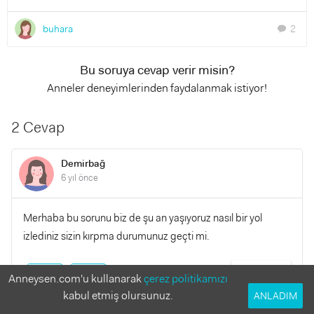
buhara
2
chat
Bu soruya cevap verir misin?
Anneler deneyimlerinden faydalanmak istiyor!
2 Cevap
Demirbağ
6 yıl önce
Merhaba bu sorunu biz de şu an yaşıyoruz nasıl bir yol
izlediniz sizin kırpma durumunuz geçti mi.
YANITLA
0
0
Anneysen.com'u kullanarak
çerez politikamızı
kabul etmiş olursunuz.
ANLADIM