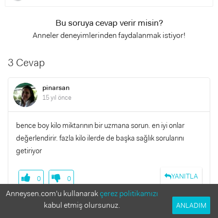
Bu soruya cevap verir misin?
Anneler deneyimlerinden faydalanmak istiyor!
3 Cevap
pinarsan
15 yıl önce
bence boy kilo miktarının bir uzmana sorun. en iyi onlar
değerlendirir. fazla kilo ilerde de başka sağlık sorularını
getiriyor
YANITLA
0
0
Anneysen.com'u kullanarak
çerez politikamızı
kabul etmiş olursunuz.
ANLADIM