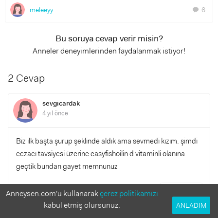
meleeyy
6
chat
Bu soruya cevap verir misin?
Anneler deneyimlerinden faydalanmak istiyor!
2 Cevap
sevgicardak
4 yıl önce
Biz ilk başta şurup şeklinde aldık ama sevmedi kızım. şimdi
eczacı tavsiyesi üzerine easyfishoilin d vitaminli olanına
geçtik bundan gayet memnunuz
YANITLA
Anneysen.com'u kullanarak
çerez politikamızı
0
0
kabul etmiş olursunuz.
ANLADIM
meleeyy