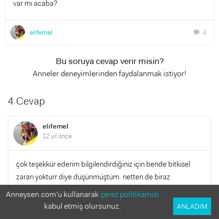
var mı acaba?
elifemel
4
chat
Bu soruya cevap verir misin?
Anneler deneyimlerinden faydalanmak istiyor!
4 Cevap
elifemel
12 yıl önce
çok teşekkür ederim bilgilendirdiğiniz için bende bitkisel
zararı yokturr diye düşünmüştüm. netten de biraz
araştırdım bir daha vermem bitki çaylarını seviyor bende
Anneysen.com'u kullanarak
çerez politikamızı
faydalı olur diye düşünmüştüm ama yanılmışım...
kabul etmiş olursunuz.
ANLADIM
teşekkürler tekarardan....