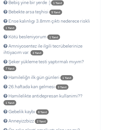
Bebiş yine bir yerde :)
1 Yanıt
Bebekte arsa teşhisi
5 Yanıt
Ense kalınlıgı 3.8mm çıktı nederece riskli
1 Yanıt
Kötü besleniyorum
1 Yanıt
Amniyosentez ile ilgili tecrübelerinize
ihtiyacım var.
3 Yanıt
Şeker yükleme testi yaptırmalı mıyım?
7 Yanıt
Hamileliğn ilk gün günleri
1 Yanıt
26.haftada kan gelmesi
3 Yanıt
Hamilelikte antidepresan kullanimi??
1 Yanıt
Gebelik kaybı
6 Yanıt
Anneyizzbizz
2 Yanıt