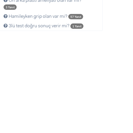
Ön arka plasti ameliyatı olan var mı?
3 Yanıt
Hamileyken grip olan var mi?
57 Yanıt
3lü test doğru sonuç verir mi?
1 Yanıt