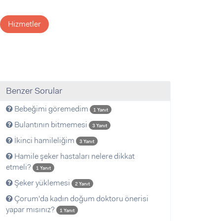
Hizmetler
Benzer Sorular
Bebeğimi göremedim
1 Yanıt
Bulantının bitmemesi
3 Yanıt
İkinci hamileliğim
3 Yanıt
Hamile şeker hastaları nelere dikkat
etmeli?
1 Yanıt
Şeker yüklemesi
2 Yanıt
Çorum'da kadın doğum doktoru önerisi
yapar mısınız?
1 Yanıt