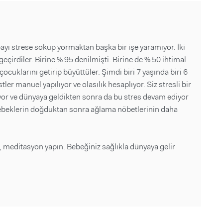
bayı strese sokup yormaktan başka bir işe yaramıyor. İki
eçirdiler. Birine % 95 denilmişti. Birine de % 50 ihtimal
ocuklarını getirip büyüttüler. Şimdi biri 7 yaşında biri 6
tler manuel yapılıyor ve olasılık hesaplıyor. Siz stresli bir
yor ve dünyaya geldikten sonra da bu stres devam ediyor
ebeklerin doğduktan sonra ağlama nöbetlerinin daha
n, meditasyon yapın. Bebeğiniz sağlıkla dünyaya gelir