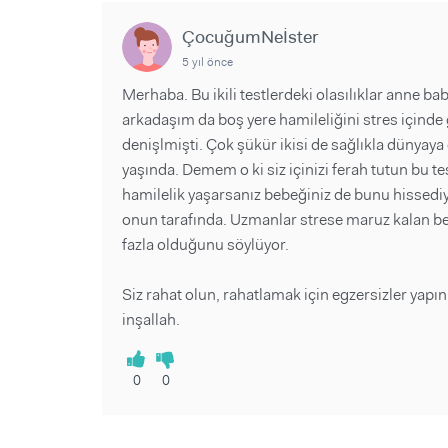
ÇocuğumNeİster
5 yıl önce
Merhaba. Bu ikili testlerdeki olasılıklar anne ba
arkadaşım da boş yere hamileliğini stres içinde g
denişlmişti. Çok şükür ikisi de sağlıkla dünyaya ç
yaşında. Demem o ki siz içinizi ferah tutun bu tes
hamilelik yaşarsanız bebeğiniz de bunu hissedi
onun tarafında. Uzmanlar strese maruz kalan b
fazla olduğunu söylüyor.
Siz rahat olun, rahatlamak için egzersizler yapı
inşallah.
0
0