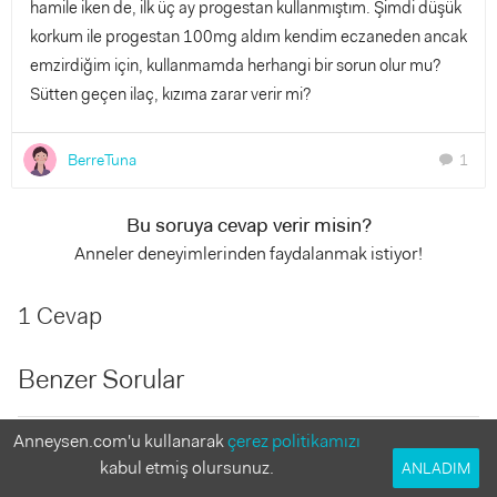
hamile iken de, ilk üç ay progestan kullanmıştım. Şimdi düşük
korkum ile progestan 100mg aldım kendim eczaneden ancak
emzirdiğim için, kullanmamda herhangi bir sorun olur mu?
Sütten geçen ilaç, kızıma zarar verir mi?
BerreTuna
1
chat
Bu soruya cevap verir misin?
Anneler deneyimlerinden faydalanmak istiyor!
1 Cevap
Benzer Sorular
Anneysen.com'u kullanarak
çerez politikamızı
Pregesten
2 Yanıt
kabul etmiş olursunuz.
ANLADIM
Kedi ve köpeklerden enfeksiyon kaptım, bebeğime zarar