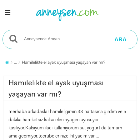
ARA
...
Hamilelikte el ayak uyuşması yaşayan var mı?
Hamilelikte el ayak uyuşması
yaşayan var mı?
merhaba arkadaslar hamılelıgımın 33.haftasına gırdım ve 5
dakıka hareketsız kalsa elım ayagım uyusuyor
kasılıyor.Kalsıyum ılacı kullanıyorum sut yogurt da tamam
ama gecmıyor.tecrubelerınıze ıhtıyacım var....