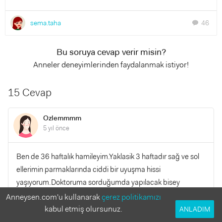
sema.taha
46
chat
Bu soruya cevap verir misin?
Anneler deneyimlerinden faydalanmak istiyor!
15 Cevap
Ozlemmmm
5 yıl önce
Ben de 36 haftalık hamileyim.Yaklasik 3 haftadır sağ ve sol
ellerimin parmaklarında ciddi bir uyuşma hissi
yaşıyorum.Doktoruma sorduğumda yapılacak bisey
olmadığını söyledi.Dogum sonrasında ne kadar sürede
Anneysen.com'u kullanarak
çerez politikamızı
geçer çok merak ediyorum açıkçası
kabul etmiş olursunuz.
ANLADIM