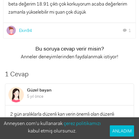
beta değerim 18.91 çıktı çok korkuyorum acaba değerlerim
zamanla yükselebilir mi şuan çok düşük
Ekin94
1
chat
Bu soruya cevap verir misin?
Anneler deneyimlerinden faydalanmak istiyor!
1 Cevap
Güzel bayan
5 yıl önce
2 gün aralıklarla düzenli kan verin önemli olan düzenli
artması
Anneysen.com'u kullanarak
çerez politikamızı
kabul etmiş olursunuz.
ANLADIM
YANITLA