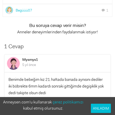
Begüüü07
1
chat
Bu soruya cevap verir misin?
Anneler deneyimlerinden faydalanmak istiyor!
1 Cevap
Mysmys1
5 yıl önce
Benimde bebeğim kız 21.haftada banada aynısını dediler
iki böbrekte 6mm kadardı sonraki gittiğimde degişiklik yok
dedi takipte olsun dedi
Anneysen.com'u kullanarak
çerez politikamızı
YANITLA
0
0
kabul etmiş olursunuz.
ANLADIM