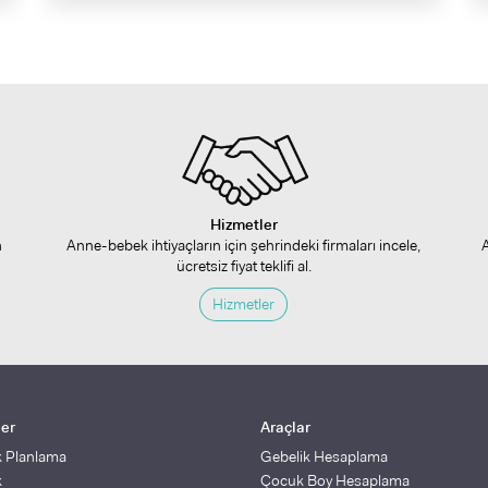
Hizmetler
n
Anne-bebek ihtiyaçların için şehrindeki firmaları incele,
ücretsiz fiyat teklifi al.
Hizmetler
ler
Araçlar
k Planlama
Gebelik Hesaplama
k
Çocuk Boy Hesaplama