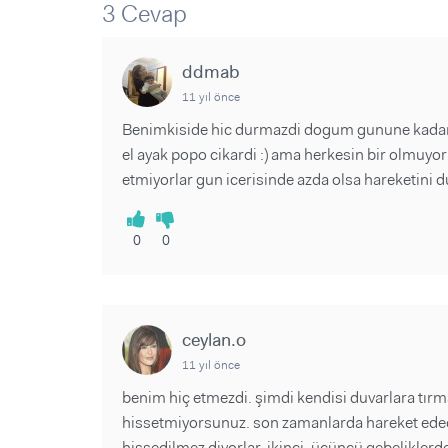
Sorular ve Yanıtlar
Sorular ve Yanıtlar
3 Cevap
Eğlence
Makaleler
Makaleler
Ürünler
Videolar
Videolar
ddmab
11 yıl önce
Sorular ve Yanıtlar
Benimkiside hic durmazdi dogum gunune kadar o
Makaleler
el ayak popo cikardi :) ama herkesin bir olmuyor
Videolar
etmiyorlar gun icerisinde azda olsa hareketini d
0
0
ceylan.o
11 yıl önce
benim hiç etmezdi. şimdi kendisi duvarlara tırman
hissetmiyorsunuz. son zamanlarda hareket edecek
hissedilmez diyorlar. ikinci, üçüncü gebelikler