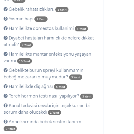
8 Yanıt
Gebelik rahatsızlıkları.
1 Yanıt
Yasmin hapı
1 Yanıt
Hamilelikte domestos kullanimi
1 Yanıt
Diyabet hastaları hamilelikte nelere dikkat
etmeli?
2 Yanıt
Hamilelikte mantar enfeksiyonu yaşayan
var mı
15 Yanıt
Gebelikte burun spreyi kullanmamın
bebeğime zararı olmuş mudur?
3 Yanıt
Hamilelikde diş ağrısı
5 Yanıt
Torch hormon testi nasıl yapılıyor?
3 Yanıt
Kanal tedavisi cevabı için teşekkürler..bi
sorum daha olucakdı
1 Yanıt
Anne karnında bebek sesleri tanırmı
2 Yanıt