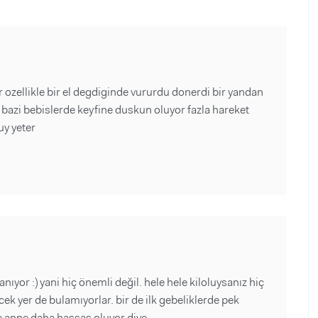
zellikle bir el degdiginde vururdu donerdi bir yandan
 bazi bebislerde keyfine duskun oluyor fazla hareket
uy yeter
ıyor :) yani hiç önemli değil. hele hele kiloluysanız hiç
 yer de bulamıyorlar. bir de ilk gebeliklerde pek
de anne daha hassas oluyor diye.