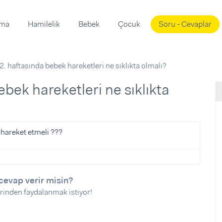
ama
Hamilelik
Bebek
Çocuk
Soru - Cevaplar
Süslemeleri
ama
2. haftasında bebek hareketleri ne sıklıkta olmalı?
ta
ı
ı
ısı
 Mekanı
mi)
üsleme
i
a hareket etmeli ???
i
u
ünü
i
cevap verir misin?
rinden faydalanmak istiyor!