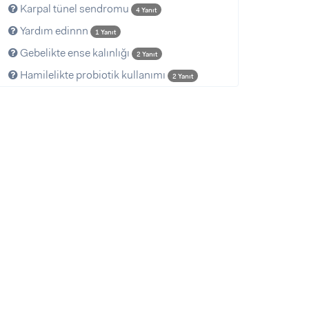
Karpal tünel sendromu
4 Yanıt
Yardım edinnn
1 Yanıt
Gebelikte ense kalınlığı
2 Yanıt
Hamilelikte probiotik kullanımı
2 Yanıt