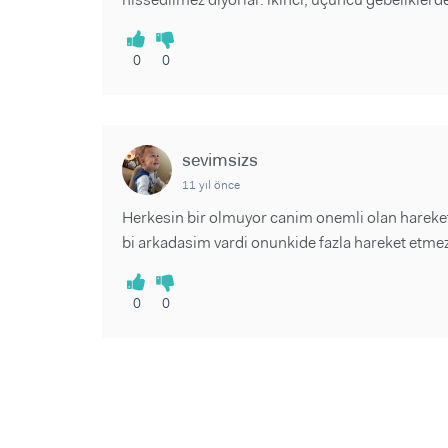
0
0
sevimsizs
11 yıl önce
Herkesin bir olmuyor canim onemli olan hareke
bi arkadasim vardi onunkide fazla hareket etmezd
0
0