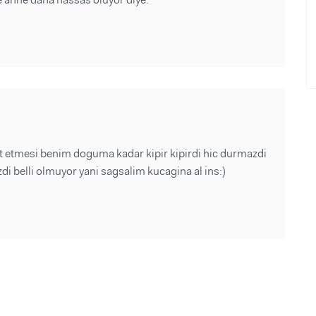
t etmesi benim doguma kadar kipir kipirdi hic durmazdi
i belli olmuyor yani sagsalim kucagina al ins:)