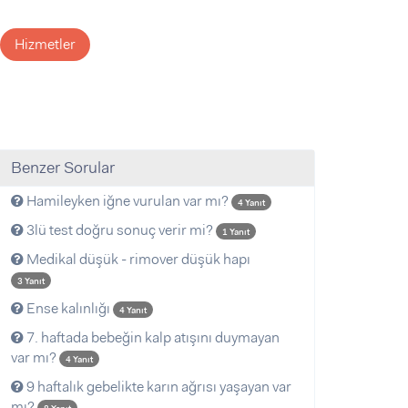
Hizmetler
Benzer Sorular
Hamileyken iğne vurulan var mı?
4 Yanıt
3lü test doğru sonuç verir mi?
1 Yanıt
Medikal düşük - rimover düşük hapı
3 Yanıt
Ense kalınlığı
4 Yanıt
7. haftada bebeğin kalp atışını duymayan
var mı?
4 Yanıt
9 haftalık gebelikte karın ağrısı yaşayan var
mı?