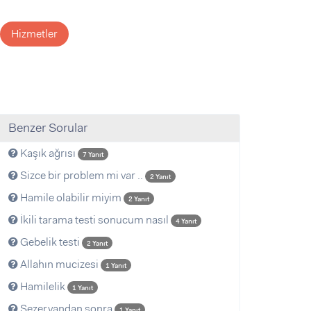
Hizmetler
Benzer Sorular
Kaşık ağrısı
7 Yanıt
Sizce bir problem mi var ..
2 Yanıt
Hamile olabilir miyim
2 Yanıt
İkili tarama testi sonucum nasıl
4 Yanıt
Gebelik testi
2 Yanıt
Allahın mucizesi
1 Yanıt
Hamilelik
1 Yanıt
Sezeryandan sonra
1 Yanıt