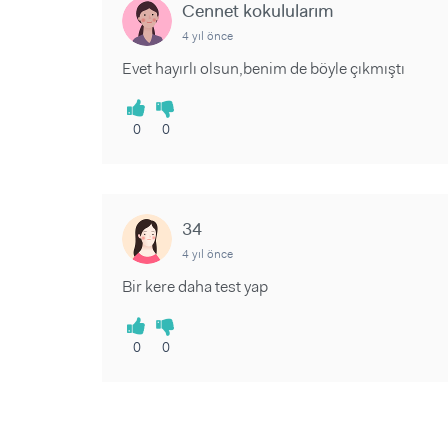
Cennet kokulularım
4 yıl önce
Evet hayırlı olsun,benim de böyle çıkmıştı
0
0
34
4 yıl önce
Bir kere daha test yap
0
0