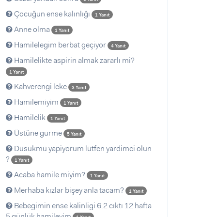
Çocuğun ense kalınlığı
1 Yanıt
Anne olma
1 Yanıt
Hamilelegim berbat geçiyor
4 Yanıt
Hamilelikte aspirin almak zararlı mi?
1 Yanıt
Kahverengi leke
3 Yanıt
Hamilemiyim
1 Yanıt
Hamilelik
1 Yanıt
Üstüne gurme
5 Yanıt
Düsükmü yapiyorum lütfen yardimci olun
?
1 Yanıt
Acaba hamile miyim?
1 Yanıt
Merhaba kızlar bişey anla tacam?
1 Yanıt
Bebegimin ense kalinligi 6.2 cıktı 12 hafta
5 günlük hamileyim