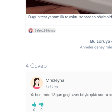
Sorular ve Yanıtlar
Sorular ve Yanıtlar
Eğlence
Makaleler
Makaleler
Ürünler
Videolar
Videolar
Bugün test yaptım ilk te yoktu sonradan böyle old
Sorular ve Yanıtlar
Selen1998ayaz
Makaleler
Bu soruya 
Videolar
Anneler deneyimle
4 Cevap
Mrszeyna
4 yıl önce
Ya benimde 13gun geçti ayni böyle çıktı sonra a
0
0