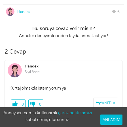
Handex
6
chat
Bu soruya cevap verir misin?
Anneler deneyimlerinden faydalanmak istiyor!
2 Cevap
Handex
6 yıl önce
Kürtaj olmakda istemiyorum ya
YANITLA
0
0
Anneysen.com'u kullanarak
çerez politikamızı
kabul etmiş olursunuz.
ANLADIM