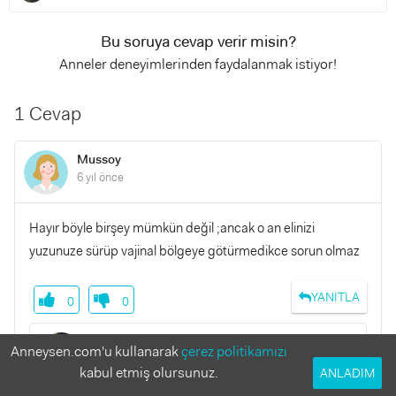
Bu soruya cevap verir misin?
Anneler deneyimlerinden faydalanmak istiyor!
1 Cevap
Mussoy
6 yıl önce
Hayır böyle birşey mümkün değil ;ancak o an elinizi
yuzunuze sürüp vajinal bölgeye götürmedikce sorun olmaz
YANITLA
0
0
Gülseher Özdamar
Anneysen.com'u kullanarak
çerez politikamızı
6 yıl önce
kabul etmiş olursunuz.
ANLADIM