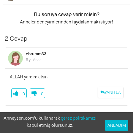
Bu soruya cevap verir misin?
Anneler deneyimlerinden faydalanmak istiyor!
2 Cevap
ebrumm33
6 yıl önce
ALLAH yardım etsin
YANITLA
0
0
Anneysen.com'u kullanarak
çerez politikamızı
Gözde Öktem
8 yıl önce
kabul etmiş olursunuz.
ANLADIM