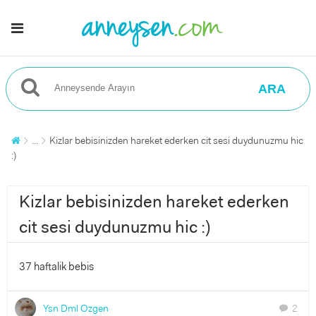
ARA
...
Kizlar bebisinizden hareket ederken cit sesi duydunuzmu hic
:)
Kizlar bebisinizden hareket ederken
cit sesi duydunuzmu hic :)
37 haftalik bebis
Ysn Dml Ozgen
2
chat