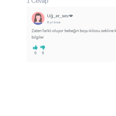
1 Cevap
Sorular ve Yanıtlar
Sorular ve Yanıtlar
Eğlence
Makaleler
Makaleler
Ürünler
Uğ_er_sev💋
Videolar
Videolar
6 yıl önce
Sorular ve Yanıtlar
Zaten farklı oluyor bebeğin boyu kilosu sekline 
bilgiler
Makaleler
Videolar
0
0