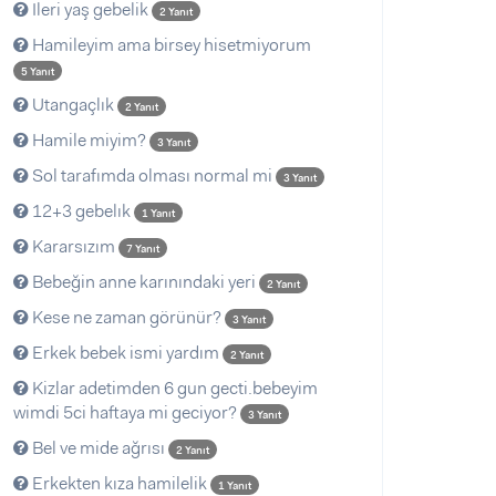
Ileri yaş gebelik
2 Yanıt
Hamileyim ama birsey hisetmiyorum
5 Yanıt
Utangaçlık
2 Yanıt
Hamile miyim?
3 Yanıt
Sol tarafımda olması normal mi
3 Yanıt
12+3 gebelık
1 Yanıt
Kararsızım
7 Yanıt
Bebeğin anne karınındaki yeri
2 Yanıt
Kese ne zaman görünür?
3 Yanıt
Erkek bebek ismi yardım
2 Yanıt
Kizlar adetimden 6 gun gecti.bebeyim
wimdi 5ci haftaya mi geciyor?
3 Yanıt
Bel ve mide ağrısı
2 Yanıt
Erkekten kıza hamilelik
1 Yanıt