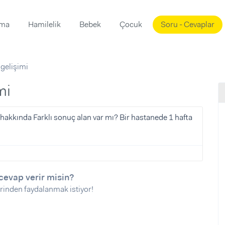
ama
Hamilelik
Bebek
Çocuk
Soru - Cevaplar
Süslemeleri
ama
 gelişimi
ta
ı
ı
ısı
mi
 Mekanı
mi)
ı hakkında Farklı sonuç alan var mı? Bir hastanede 1 hafta
üsleme
i
i
u
cevap verir misin?
ünü
i
rinden faydalanmak istiyor!