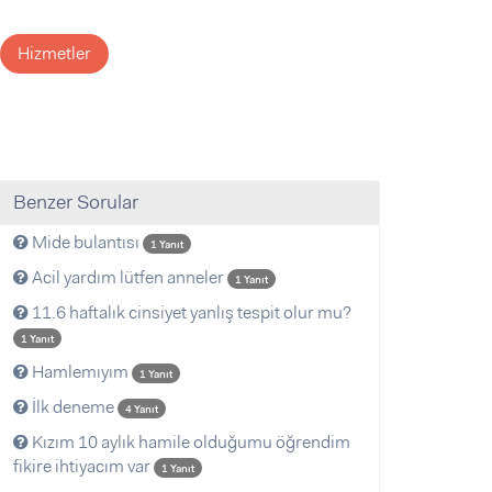
Hizmetler
Benzer Sorular
Mide bulantısı
1 Yanıt
Acil yardım lütfen anneler
1 Yanıt
11.6 haftalık cinsiyet yanlış tespit olur mu?
1 Yanıt
Hamlemıyım
1 Yanıt
İlk deneme
4 Yanıt
Kızım 10 aylık hamile olduğumu öğrendim
fikire ihtiyacım var
1 Yanıt