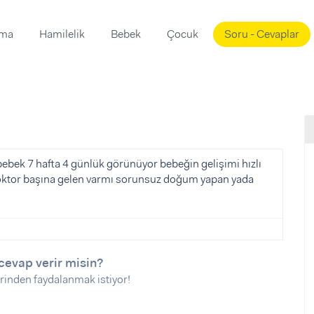
ama
Hamilelik
Bebek
Çocuk
Soru - Cevaplar
Süslemeleri
ama
ta
ı
ı
ısı
 Mekanı
mi)
ebek 7 hafta 4 günlük görünüyor bebeğin gelişimi hızlı
oktor başına gelen varmı sorunsuz doğum yapan yada
üsleme
i
i
u
ünü
i
cevap verir misin?
rinden faydalanmak istiyor!