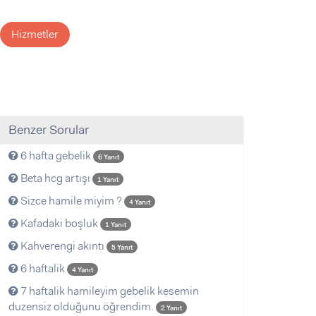
Hizmetler
Benzer Sorular
6 hafta gebelik
6 Yanıt
Beta hcg artışı
1 Yanıt
Sizce hamile miyim ?
4 Yanıt
Kafadaki boşluk
1 Yanıt
Kahverengi akıntı
5 Yanıt
6 haftalik
4 Yanıt
7 haftalik hamileyim gebelik kesemin
duzensiz olduğunu öğrendim.
2 Yanıt