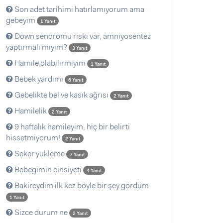
Son adet tarihimi hatırlamıyorum ama
gebeyim
1 Yanıt
Down sendromu riski var, amniyosentez
yaptırmalı mıyım?
3 Yanıt
Hamile olabilirmiyim
1 Yanıt
Bebek yardımı
6 Yanıt
Gebelikte bel ve kasık ağrısı
2 Yanıt
Hamilelik
2 Yanıt
9 haftalık hamileyim, hiç bir belirti
hissetmiyorum!
2 Yanıt
Seker yukleme
7 Yanıt
Bebegimin cinsiyeti
4 Yanıt
Bakireydim ilk kez böyle bir şey gördüm
1 Yanıt
Sizce durum ne
2 Yanıt