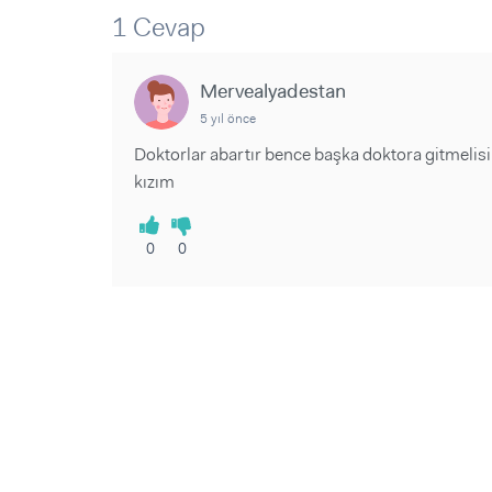
Sorular ve Yanıtlar
Sorular ve Yanıtlar
1 Cevap
Eğlence
Makaleler
Makaleler
Ürünler
Videolar
Videolar
Mervealyadestan
5 yıl önce
Sorular ve Yanıtlar
Doktorlar abartır bence başka doktora gitmelisi
Makaleler
kızım
Videolar
0
0