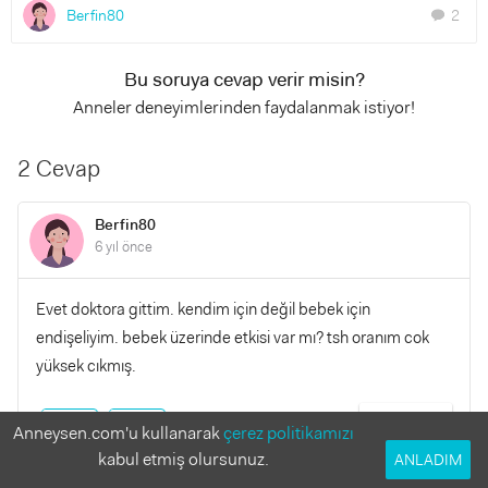
Berfin80
2
chat
Bu soruya cevap verir misin?
Anneler deneyimlerinden faydalanmak istiyor!
2 Cevap
Berfin80
6 yıl önce
Evet doktora gittim. kendim için değil bebek için
endişeliyim. bebek üzerinde etkisi var mı? tsh oranım cok
yüksek cıkmış.
YANITLA
0
0
Anneysen.com'u kullanarak
çerez politikamızı
kabul etmiş olursunuz.
ANLADIM