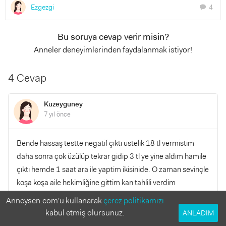
Ezgezgi
4
chat
Bu soruya cevap verir misin?
Anneler deneyimlerinden faydalanmak istiyor!
4 Cevap
Kuzeyguney
7 yıl önce
Bende hassaş testte negatif çıktı ustelik 18 tl vermistim
daha sonra çok üzülüp tekrar gidip 3 tl ye yine aldım hamile
çıktı hemde 1 saat ara ile yaptim ikisinide. O zaman sevinçle
koşa koşa aile hekimliğine gittim kan tahlili verdim
hamileydim hemde olması gereken değer çok yüksekti yani
Anneysen.com'u kullanarak
çerez politikamızı
en az 8 haftalık falan olabilir dedi doktor. Dediği gibi üstüne
kabul etmiş olursunuz.
ANLADIM
adet olmuşum. 8 haftalık iken öğrendim. Demek istediğim o