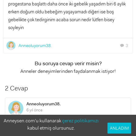
progestana başlattı daha önce iki gebelik yaşadım biri 6 aylık
erken doğum oldu bebeğim yaşayamadı diğeri ise boş
gebelikte çok tedirginim acaba sorun nedir lütfen bisey
soyleyin
Anneoluyorum38.
3
chat
Bu soruya cevap verir misin?
Anneler deneyimlerinden faydalanmak istiyor!
2 Cevap
Anneoluyorum38.
6 yıl önce
Anneysen.com'u kullanarak
çerez politikamızı
Salı günü gel keseyi görmem lazım dedi
kabul etmiş olursunuz.
ANLADIM