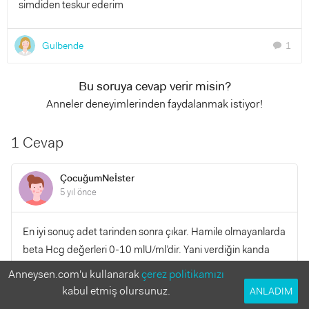
simdiden teskur ederim
Gulbende
1
chat
Bu soruya cevap verir misin?
Anneler deneyimlerinden faydalanmak istiyor!
1 Cevap
ÇocuğumNeİster
5 yıl önce
En iyi sonuç adet tarinden sonra çıkar. Hamile olmayanlarda
beta Hcg değerleri 0-10 mlU/ml’dir. Yani verdiğin kanda
beta Hcg 0.1 veya Bhcg 1.20 gibi sonuçlar görürsen,
Anneysen.com'u kullanarak
çerez politikamızı
hamile olmadığını anlayabilirsin. Hamile olman için HCG
kabul etmiş olursunuz.
ANLADIM
hormonu değerinin kanda en az 10 mlU/ml veya üzerinde