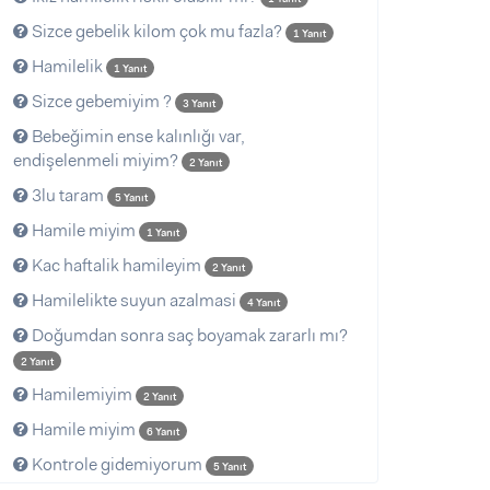
Sizce gebelik kilom çok mu fazla?
1 Yanıt
Hamilelik
1 Yanıt
Sizce gebemiyim ?
3 Yanıt
Bebeğimin ense kalınlığı var,
endişelenmeli miyim?
2 Yanıt
3lu taram
5 Yanıt
Hamile miyim
1 Yanıt
Kac haftalik hamileyim
2 Yanıt
Hamilelikte suyun azalmasi
4 Yanıt
Doğumdan sonra saç boyamak zararlı mı?
2 Yanıt
Hamilemiyim
2 Yanıt
Hamile miyim
6 Yanıt
Kontrole gidemiyorum
5 Yanıt