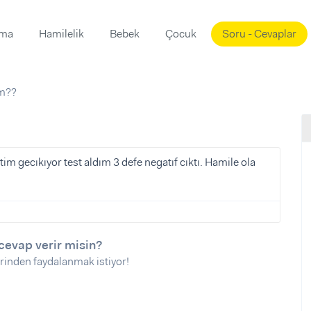
ama
Hamilelik
Bebek
Çocuk
Soru - Cevaplar
Süslemeleri
ama
im??
ta
ı
ı
ısı
 Mekanı
mi)
im gecıkıyor test aldım 3 defe negatıf cıktı. Hamile ola
üsleme
i
i
u
cevap verir misin?
ünü
i
rinden faydalanmak istiyor!