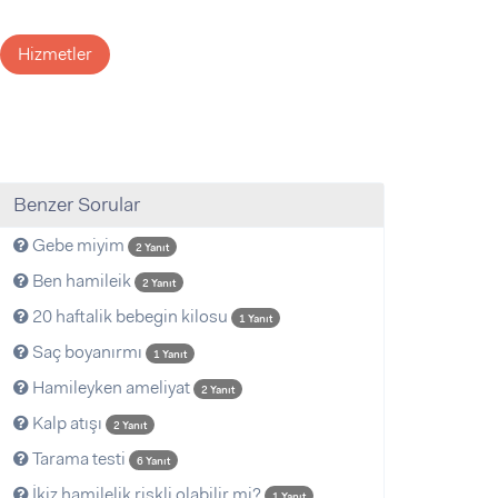
Hizmetler
Benzer Sorular
Gebe miyim
2 Yanıt
Ben hamileik
2 Yanıt
20 haftalik bebegin kilosu
1 Yanıt
Saç boyanırmı
1 Yanıt
Hamileyken ameliyat
2 Yanıt
Kalp atışı
2 Yanıt
Tarama testi
6 Yanıt
İkiz hamilelik riskli olabilir mi?
1 Yanıt