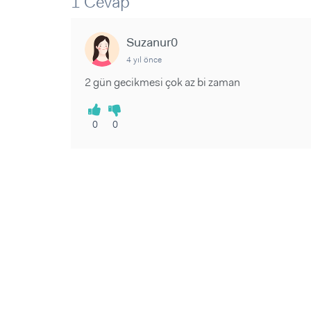
1 Cevap
Sorular ve Yanıtlar
Sorular ve Yanıtlar
Eğlence
Makaleler
Makaleler
Ürünler
Suzanur0
Videolar
Videolar
4 yıl önce
Sorular ve Yanıtlar
2 gün gecikmesi çok az bi zaman
Makaleler
Videolar
0
0