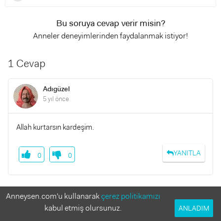
Bu soruya cevap verir misin?
Anneler deneyimlerinden faydalanmak istiyor!
1 Cevap
Adıgüzel
5 yıl önce
Allah kurtarsın kardeşim.
YANITLA
0
0
Benzer Sorular
Anneysen.com'u kullanarak
çerez politikamızı
kabul etmiş olursunuz.
ANLADIM