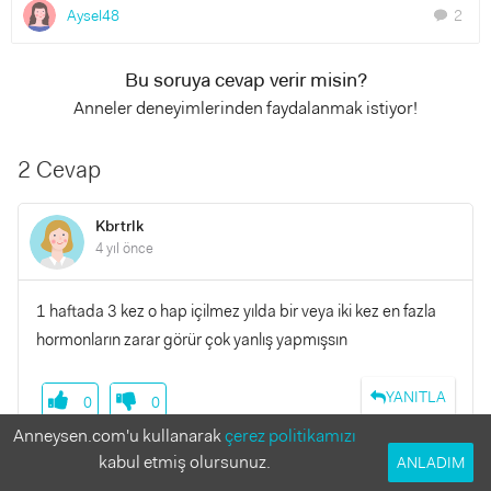
Aysel48
2
chat
Bu soruya cevap verir misin?
Anneler deneyimlerinden faydalanmak istiyor!
2 Cevap
Kbrtrlk
4 yıl önce
1 haftada 3 kez o hap içilmez yılda bir veya iki kez en fazla
hormonların zarar görür çok yanlış yapmışsın
YANITLA
0
0
Anneysen.com'u kullanarak
çerez politikamızı
kabul etmiş olursunuz.
ANLADIM