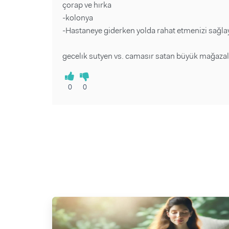
çorap ve hırka
-kolonya
-Hastaneye giderken yolda rahat etmenizi sağlaya
gecelık sutyen vs. camasır satan büyük mağazala
0
0