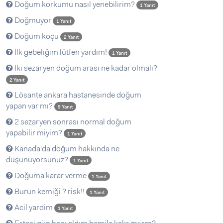
Doğum korkumu nasıl yenebilirim?
1 Yanıt
Doğmuyor
1 Yanıt
Doğum koçu
2 Yanıt
İlk gebeliğim lütfen yardım!
1 Yanıt
İki sezaryen doğum arası ne kadar olmalı?
2 Yanıt
Lösante ankara hastanesinde doğum
yapan var mı?
9 Yanıt
2 sezaryen sonrası normal doğum
yapabilir miyim?
1 Yanıt
Kanada'da doğum hakkında ne
düşünüyorsunuz?
1 Yanıt
Doğuma karar verme
1 Yanıt
Burun kemiği ? risk!!
1 Yanıt
Acil yardim
1 Yanıt