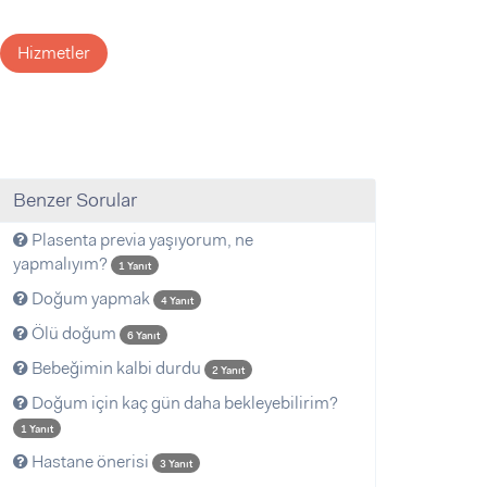
Hizmetler
Benzer Sorular
Plasenta previa yaşıyorum, ne
yapmalıyım?
1 Yanıt
Doğum yapmak
4 Yanıt
Ölü doğum
6 Yanıt
Bebeğimin kalbi durdu
2 Yanıt
Doğum için kaç gün daha bekleyebilirim?
1 Yanıt
Hastane önerisi
3 Yanıt