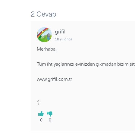
Sorular ve Yanıtlar
Sorular ve Yanıtlar
Eğlence
Makaleler
Makaleler
2 Cevap
Ürünler
Videolar
Videolar
grifil
Sorular ve Yanıtlar
16 yıl önce
Makaleler
Merhaba,
Videolar
Tüm ihtiyaçlarınızı evinizden çıkmadan bizim sit
www.grifil.com.tr
:)
0
0