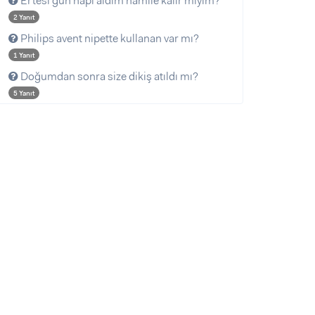
Ertesi gün hapı aldım hamile kalır mıyım?
2 Yanıt
Philips avent nipette kullanan var mı?
1 Yanıt
Doğumdan sonra size dikiş atıldı mı?
5 Yanıt