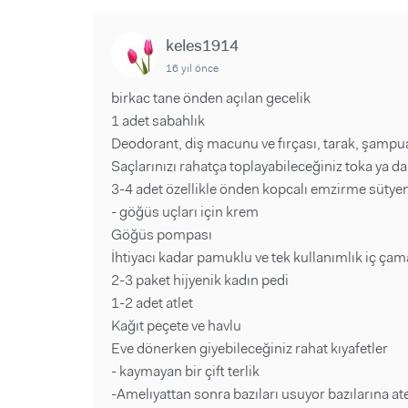
keles1914
16 yıl önce
birkac tane önden açılan gecelik
1 adet sabahlık
Deodorant, diş macunu ve fırçası, tarak, şampu
Saçlarınızı rahatça toplayabileceğiniz toka ya da
3-4 adet özellikle önden kopcalı emzirme sütyen
- göğüs uçları için krem
Göğüs pompası
İhtiyacı kadar pamuklu ve tek kullanımlık iç çamaş
2-3 paket hijyenik kadın pedi
1-2 adet atlet
Kağıt peçete ve havlu
Eve dönerken giyebileceğiniz rahat kıyafetler
- kaymayan bir çift terlik
-Amelıyattan sonra bazıları usuyor bazılarına 