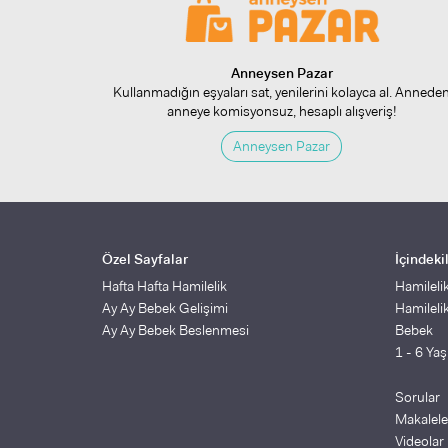
Anneysen Pazar
Kullanmadığın eşyaları sat, yenilerini kolayca al. Annede
anneye komisyonsuz, hesaplı alışveriş!
Anneysen Pazar
Özel Sayfalar
İçindeki
Hafta Hafta Hamilelik
Hamileli
Ay Ay Bebek Gelişimi
Hamileli
Ay Ay Bebek Beslenmesi
Bebek
1 - 6 Ya
Sorular
Makalele
Videolar