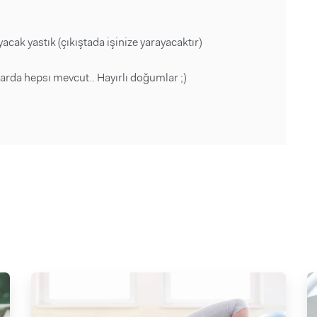
cak yastık (çıkıştada işinize yarayacaktır)
rda hepsı mevcut.. Hayırlı doğumlar ;)