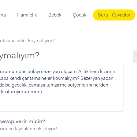
ama
Hamilelik
Bebek
Çocuk
Soru - Cevaplar
Süslemeleri
ama
tasına neler koymalıyım?
ta
ı
ı
ısı
oymalıyım?
 Mekanı
mi)
 durumumdan dolayı sezeryan olucam.Artık hem kızımın
caba kendı çantama neler koymalıyım? Sezeryan yapan
üsleme
i
rde bu gecelık ,camasır ,emzırme sutyenlerını nerden
i
yede oturuyorummm:)
u
ünü
i
cevap verir misin?
rinden faydalanmak istiyor!