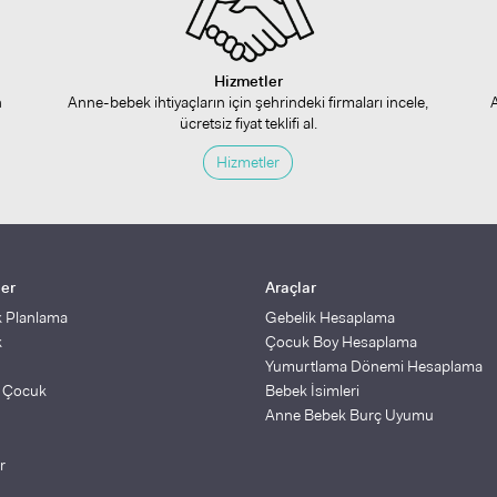
Hizmetler
n
Anne-bebek ihtiyaçların için şehrindeki firmaları incele,
ücretsiz fiyat teklifi al.
Hizmetler
ler
Araçlar
k Planlama
Gebelik Hesaplama
k
Çocuk Boy Hesaplama
Yumurtlama Dönemi Hesaplama
ş Çocuk
Bebek İsimleri
Anne Bebek Burç Uyumu
r