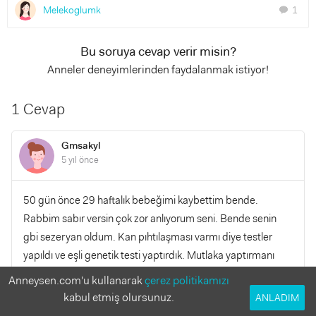
Melekoglumk
1
chat
Bu soruya cevap verir misin?
Anneler deneyimlerinden faydalanmak istiyor!
1 Cevap
Gmsakyl
5 yıl önce
50 gün önce 29 haftalık bebeğimi kaybettim bende.
Rabbim sabır versin çok zor anlıyorum seni. Bende senin
gbi sezeryan oldum. Kan pıhtılaşması varmı diye testler
yapıldı ve eşli genetik testi yaptırdık. Mutlaka yaptırmanı
öneririm. En azından birdahaki hamileliğimzde temkinli
Anneysen.com'u kullanarak
çerez politikamızı
oluruz. Test sonuçlarımız temiz çıksa bile üstümüze düşeni
kabul etmiş olursunuz.
ANLADIM
yaptırdık diye vicdanımız rahat eder. Doktorum Bana 6 ay