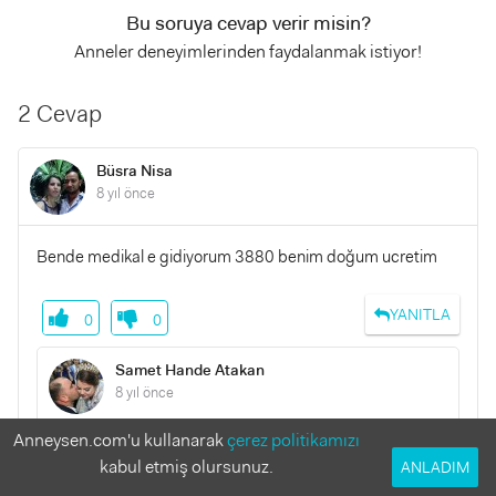
Bu soruya cevap verir misin?
Anneler deneyimlerinden faydalanmak istiyor!
2 Cevap
Büsra Nisa
8 yıl önce
Bende medikal e gidiyorum 3880 benim doğum ucretim
YANITLA
0
0
Samet Hande Atakan
8 yıl önce
Anneysen.com'u kullanarak
çerez politikamızı
Doktorunuz Çiğdem hanım mı acaba
kabul etmiş olursunuz.
ANLADIM