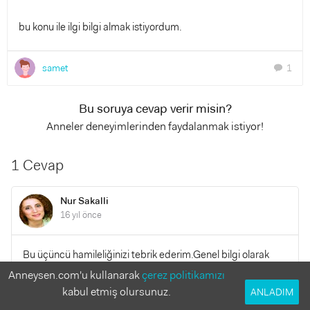
bu konu ile ilgi bilgi almak istiyordum.
samet
1
chat
Bu soruya cevap verir misin?
Anneler deneyimlerinden faydalanmak istiyor!
1 Cevap
Nur Sakalli
16 yıl önce
Bu üçüncü hamileliğinizi tebrik ederim.Genel bilgi olarak
sezaryenden sonra normal doğumun mümkün olduğunu
Anneysen.com'u kullanarak
çerez politikamızı
söyleyebilirim. Sizin durumunuz ile ilgili daha detaylı bilgi
kabul etmiş olursunuz.
ANLADIM
sahibi olmadan bir şey söylemek mümkün değil. Daha